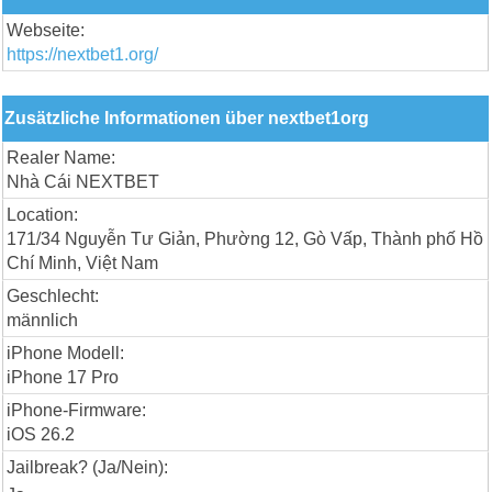
Webseite:
https://nextbet1.org/
Zusätzliche Informationen über nextbet1org
Realer Name:
Nhà Cái NEXTBET
Location:
171/34 Nguyễn Tư Giản, Phường 12, Gò Vấp, Thành phố Hồ
Chí Minh, Việt Nam
Geschlecht:
männlich
iPhone Modell:
iPhone 17 Pro
iPhone-Firmware:
iOS 26.2
Jailbreak? (Ja/Nein):