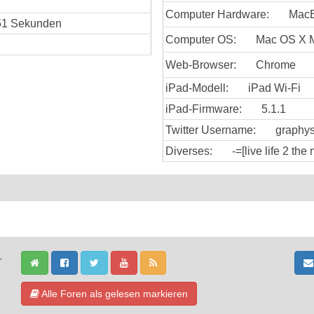
Computer Hardware:
MacB
 51 Sekunden
Computer OS:
Mac OS X M
Web-Browser:
Chrome
iPad-Modell:
iPad Wi-Fi
iPad-Firmware:
5.1.1
Twitter Username:
graphy
Diverses:
-=[live life 2 the
-
Alle Foren als gelesen markieren