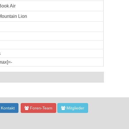
ook Air
ountain Lion
s
 max]=-
Kontakt
Foren-Team
Mitglieder