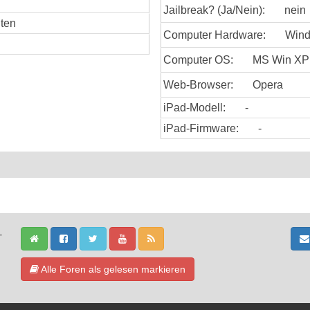
Jailbreak? (Ja/Nein):
nein
uten
Computer Hardware:
Win
Computer OS:
MS Win XP
Web-Browser:
Opera
iPad-Modell:
-
iPad-Firmware:
-
-
Alle Foren als gelesen markieren