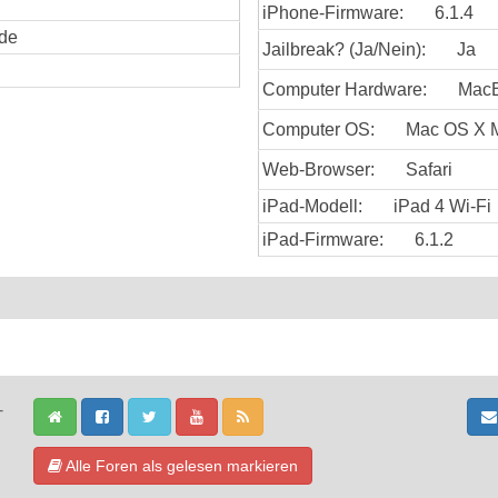
iPhone-Firmware:
6.1.4
nde
Jailbreak? (Ja/Nein):
Ja
Computer Hardware:
MacB
Computer OS:
Mac OS X M
Web-Browser:
Safari
iPad-Modell:
iPad 4 Wi-Fi
iPad-Firmware:
6.1.2
-
Alle Foren als gelesen markieren