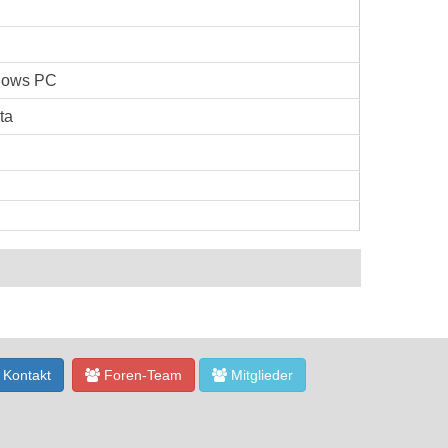
B
dows PC
ta
Kontakt
Foren-Team
Mitglieder