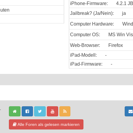
iPhone-Firmware:
4.2.1 J
nuten
Jailbreak? (Ja/Nein):
ja
Computer Hardware:
Win
Computer OS:
MS Win Vis
Web-Browser:
Firefox
iPad-Modell:
-
iPad-Firmware:
-
-
Alle Foren als gelesen markieren