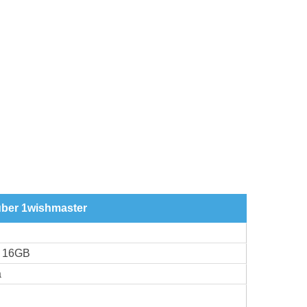
über 1wishmaster
G 16GB
a