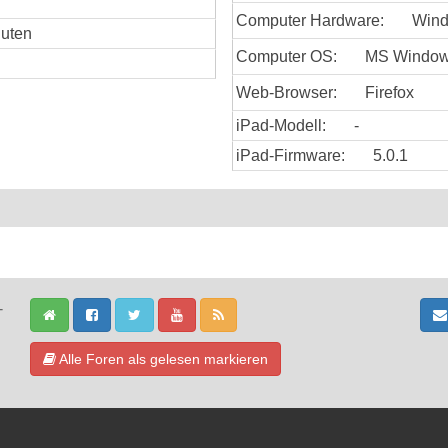
Computer Hardware:
Win
nuten
Computer OS:
MS Window
Web-Browser:
Firefox
iPad-Modell:
-
iPad-Firmware:
5.0.1
-
Alle Foren als gelesen markieren