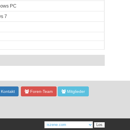
dows PC
s 7
Kontakt
Foren-Team
Mitglieder