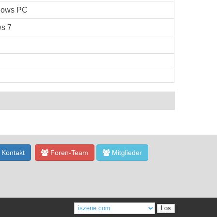
dows PC
s 7
Kontakt
Foren-Team
Mitglieder