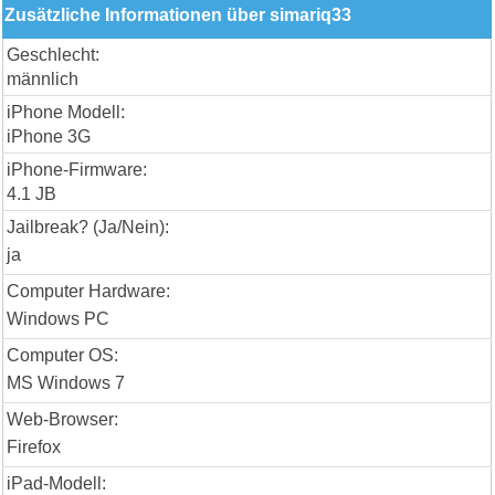
Zusätzliche Informationen über simariq33
Geschlecht:
männlich
iPhone Modell:
iPhone 3G
iPhone-Firmware:
4.1 JB
Jailbreak? (Ja/Nein):
ja
Computer Hardware:
Windows PC
Computer OS:
MS Windows 7
Web-Browser:
Firefox
iPad-Modell: