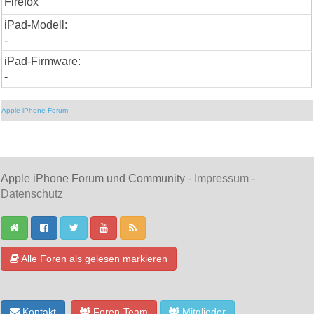
Firefox
iPad-Modell:
-
iPad-Firmware:
-
Apple iPhone Forum
Apple iPhone Forum und Community -
Impressum
-
Datenschutz
Alle Foren als gelesen markieren
Kontakt
Foren-Team
Mitglieder