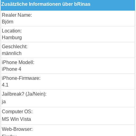
Zusätzliche Informationen über bRinas
Realer Name:
Björn
Location:
Hamburg
Geschlecht:
männlich
iPhone Modell:
iPhone 4
iPhone-Firmware:
4.1
Jailbreak? (Ja/Nein):
ja
Computer OS:
MS Win Vista
Web-Browser: