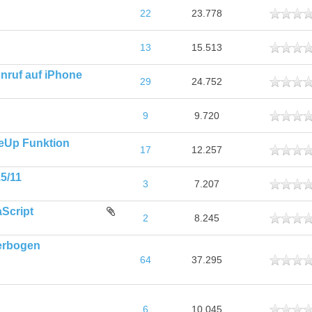
ttlich
22
23.778
ttlich
13
15.513
nruf auf iPhone
ttlich
29
24.752
ttlich
9
9.720
keUp Funktion
ttlich
17
12.257
5/11
ttlich
3
7.207
aScript
ttlich
2
8.245
verbogen
ttlich
64
37.295
ttlich
6
10.045