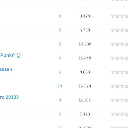
ttlich
0
9.128
ttlich
2
6.768
ttlich
2
10.238
"Punkt" (.)
ttlich
8
16.448
lassen
ttlich
3
8.053
ttlich
20
16.374
Pro 2018?
ttlich
8
11.161
ttlich
3
7.123
ttlich