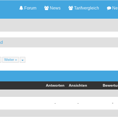
Forum
News
Tarifvergleich
Neu
ad
Weiter »
Antworten
Ansichten
Bewertu
-
-
-