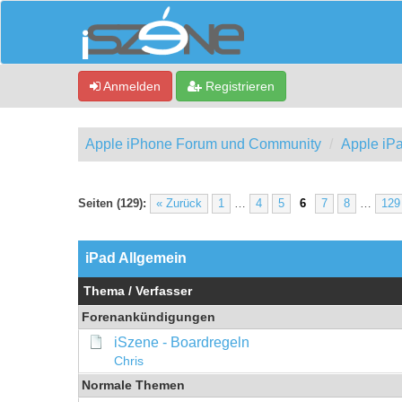
Anmelden
Registrieren
Apple iPhone Forum und Community
Apple iP
Seiten (129):
« Zurück
1
…
4
5
6
7
8
…
129
iPad Allgemein
Thema
/
Verfasser
Forenankündigungen
iSzene - Boardregeln
Chris
Normale Themen