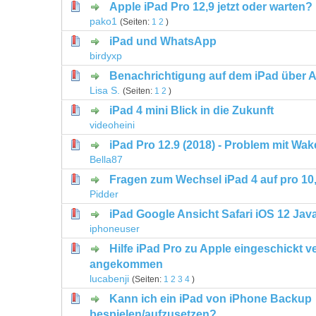
Apple iPad Pro 12,9 jetzt oder warten?
0 Bewertung(en) - 0 von 5 durchschni
1
2
3
4
5
pako1
(Seiten:
1
2
)
iPad und WhatsApp
0 Bewertung(en) - 0 von 5 durchschni
1
2
3
4
5
birdyxp
Benachrichtigung auf dem iPad über A
0 Bewertung(en) - 0 von 5 durchschni
1
2
3
4
5
Lisa S.
(Seiten:
1
2
)
iPad 4 mini Blick in die Zukunft
0 Bewertung(en) - 0 von 5 durchschni
1
2
3
4
5
videoheini
iPad Pro 12.9 (2018) - Problem mit Wa
0 Bewertung(en) - 0 von 5 durchschni
1
2
3
4
5
Bella87
Fragen zum Wechsel iPad 4 auf pro 10,
0 Bewertung(en) - 0 von 5 durchschni
1
2
3
4
5
Pidder
iPad Google Ansicht Safari iOS 12 Jav
0 Bewertung(en) - 0 von 5 durchschni
1
2
3
4
5
iphoneuser
Hilfe iPad Pro zu Apple eingeschickt 
0 Bewertung(en) - 0 von 5 durchschni
1
2
3
4
5
angekommen
lucabenji
(Seiten:
1
2
3
4
)
Kann ich ein iPad von iPhone Backup
0 Bewertung(en) - 0 von 5 durchschni
1
2
3
4
5
bespielen/aufzusetzen?