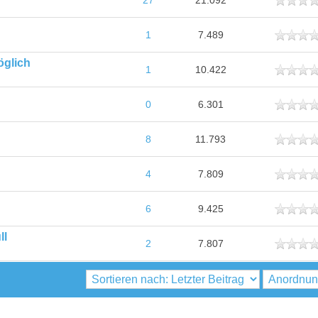
27
21.092
ttlich
1
7.489
öglich
ttlich
1
10.422
ttlich
0
6.301
ttlich
8
11.793
ttlich
4
7.809
ttlich
6
9.425
ll
ttlich
2
7.807