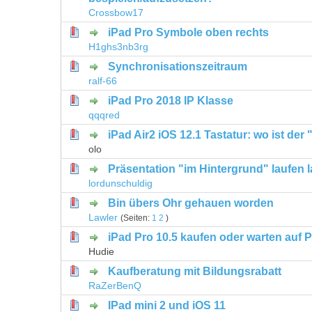
Crossbow17
iPad Pro Symbole oben rechts
0 Bewertung(en) - 0 von 5 durchschni
1
2
3
4
5
H1ghs3nb3rg
Synchronisationszeitraum
0 Bewertung(en) - 0 von 5 durchschni
1
2
3
4
5
ralf-66
iPad Pro 2018 IP Klasse
0 Bewertung(en) - 0 von 5 durchschni
1
2
3
4
5
qqqred
iPad Air2 iOS 12.1 Tastatur: wo ist der 
0 Bewertung(en) - 0 von 5 durchschni
1
2
3
4
5
olo
Präsentation "im Hintergrund" laufen 
0 Bewertung(en) - 0 von 5 durchschni
1
2
3
4
5
lordunschuldig
Bin übers Ohr gehauen worden
0 Bewertung(en) - 0 von 5 durchschni
1
2
3
4
5
Lawler
(Seiten:
1
2
)
iPad Pro 10.5 kaufen oder warten auf 
0 Bewertung(en) - 0 von 5 durchschni
1
2
3
4
5
Hudie
Kaufberatung mit Bildungsrabatt
0 Bewertung(en) - 0 von 5 durchschni
1
2
3
4
5
RaZerBenQ
IPad mini 2 und iOS 11
0 Bewertung(en) - 0 von 5 durchschni
1
2
3
4
5