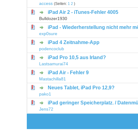
access
(Seiten:
1
2
)
iPad Air 2 - iTunes-Fehler 4005
0 Bewertung(en) - 0 von 5 durchschni
1
2
3
4
5
Bulldozer1930
iPad - Wiederherstellung nicht mehr m
0 Bewertung(en) - 0 von 5 durchschni
1
2
3
4
5
exp0sure
iPad 4 Zeitnahme-App
0 Bewertung(en) - 0 von 5 durchschni
1
2
3
4
5
podencoclub
iPad Pro 10,5 aus Irland?
0 Bewertung(en) - 0 von 5 durchschni
1
2
3
4
5
Lastsamurai74
iPad Air - Fehler 9
0 Bewertung(en) - 0 von 5 durchschni
1
2
3
4
5
Mastachilla81
Neues Tablet, iPad Pro 12,9?
0 Bewertung(en) - 0 von 5 durchschni
1
2
3
4
5
pako1
iPad geringer Speicherplatz. / Datenmü
0 Bewertung(en) - 0 von 5 durchschni
1
2
3
4
5
Jens72