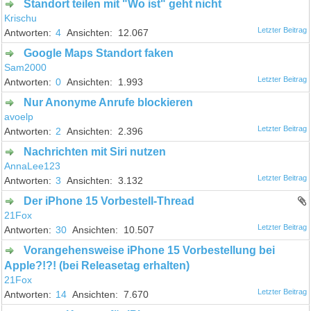
Standort teilen mit "Wo ist" geht nicht
Krischu
4
12.067
Google Maps Standort faken
Sam2000
0
1.993
Nur Anonyme Anrufe blockieren
avoelp
2
2.396
Nachrichten mit Siri nutzen
AnnaLee123
3
3.132
Der iPhone 15 Vorbestell-Thread
21Fox
30
10.507
Vorangehensweise iPhone 15 Vorbestellung bei
Apple?!?! (bei Releasetag erhalten)
21Fox
14
7.670