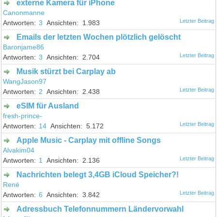
externe Kamera für iPhone
Canonmanne
3
1.983
Emails der letzten Wochen plötzlich gelöscht
Baronjame86
3
2.704
Musik stürzt bei Carplay ab
WangJason97
2
2.438
eSIM für Ausland
fresh-prince-
14
5.172
Apple Music - Carplay mit offline Songs
Alvakim04
1
2.136
Nachrichten belegt 3,4GB iCloud Speicher?!
René
6
3.842
Adressbuch Telefonnummern Ländervorwahl