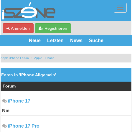
Anmelden
Registrieren
Neue
Letzten
News
Suche
Apple iPhone Forum
Apple - iPhone
Foren in 'iPhone Allgemein'
Forum
iPhone 17
Nie
iPhone 17 Pro