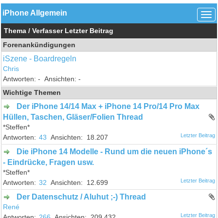
iPhone Allgemein
Thema
/
Verfasser
Letzter Beitrag
Forenankündigungen
iSzene - Boardregeln
Chris
-
-
Wichtige Themen
Der iPhone 14/14 Max + iPhone 14 Pro/14 Pro Max
Hüllen, Taschen, Gläser/Folien Thread
*Steffen*
43
18.207
Die iPhone 14 Modelle - Rund um die neuen iPhone´s
- Eindrücke, Fragen usw.
*Steffen*
32
12.699
Der Datenschutz / Aluhut ;-) Thread
René
266
209.432