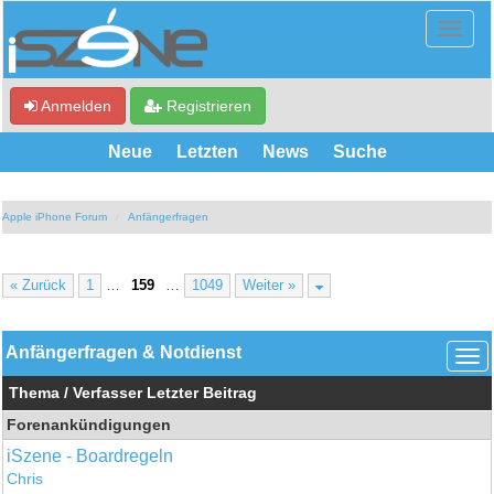
Anmelden
Registrieren
Neue
Letzten
News
Suche
Apple iPhone Forum
Anfängerfragen
« Zurück
1
…
159
…
1049
Weiter »
Anfängerfragen & Notdienst
Thema
/
Verfasser
Letzter Beitrag
Forenankündigungen
iSzene - Boardregeln
Chris