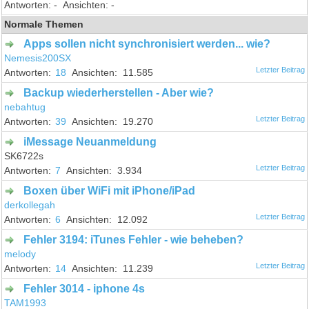
-
-
Normale Themen
Apps sollen nicht synchronisiert werden... wie?
Nemesis200SX
18
11.585
Backup wiederherstellen - Aber wie?
nebahtug
39
19.270
iMessage Neuanmeldung
SK6722s
7
3.934
Boxen über WiFi mit iPhone/iPad
derkollegah
6
12.092
Fehler 3194: iTunes Fehler - wie beheben?
melody
14
11.239
Fehler 3014 - iphone 4s
TAM1993