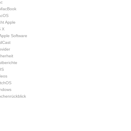
c
MacBook
acOS
cht Apple
 X
Apple Software
dCast
ovider
cherheit
stberichte
OS
deos
tchOS
ndows
chenrückblick