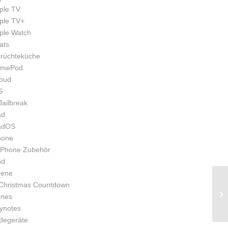
ple TV
ple TV+
ple Watch
ats
rüchteküche
mePod
loud
S
Jailbreak
ad
adOS
hone
iPhone Zubehör
od
zene
Christmas Countdown
unes
ynotes
degeräte