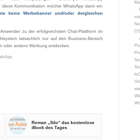
Ma
Für diese Kommunikation möchte WhatsApp dann ein
e keine Werbebanner und/oder dergleichen
m
Ni
OS
 Anwender zu der erfolgreichsten Chat-Plattform im
hlsystem tatsächlich nur auf den Business-Bereich
Po
 ein oder andere Werbung entdecken.
Pr
atsApp
Si
Te
tv
Vi
wa
Wi
Wo
Roman „Silo“ das kostenlose
iBook des Tages