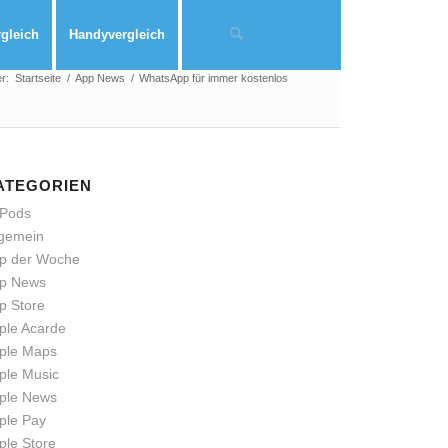
rgleich
Handyvergleich
er:
Startseite
/
App News
/
WhatsApp für immer kostenlos
ATEGORIEN
rPods
lgemein
p der Woche
p News
p Store
ple Acarde
ple Maps
ple Music
ple News
ple Pay
ple Store