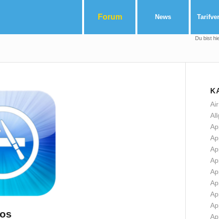
Forum
News
Tarifve
Du bist hi
K
Ai
Al
Ap
Ap
Ap
Ap
Ap
Ap
Ap
Ap
los
Ap