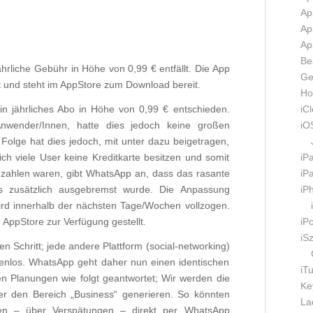
Ap
Ap
Ap
Be
ährliche Gebühr in Höhe von 0,99 € entfällt. Die App
Ge
lt und steht im AppStore zum Download bereit.
Ho
iC
in jährliches Abo in Höhe von 0,99 € entschieden.
iO
nwender/Innen, hatte dies jedoch keine großen
Folge hat dies jedoch, mit unter dazu beigetragen,
iP
ch viele User keine Kreditkarte besitzen und somit
iP
ezahlen waren, gibt WhatsApp an, dass das rasante
iP
s zusätzlich ausgebremst wurde. Die Anpassung
ird innerhalb der nächsten Tage/Wochen vollzogen.
iP
 AppStore zur Verfügung gestellt.
iS
n Schritt; jede andere Plattform (social-networking)
tenlos. WhatsApp geht daher nun einen identischen
iT
n Planungen wie folgt geantwortet; Wir werden die
Ke
r den Bereich „Business“ generieren. So könnten
La
sten – über Verspätungen – direkt per WhatsApp