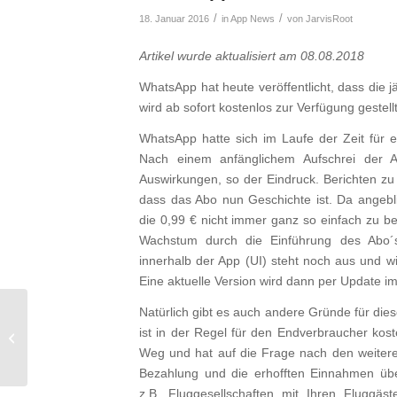
/
/
18. Januar 2016
in
App News
von
JarvisRoot
Artikel wurde aktualisiert am 08.08.2018
WhatsApp hat heute veröffentlicht, dass die j
wird ab sofort kostenlos zur Verfügung gestel
WhatsApp hatte sich im Laufe der Zeit für e
Nach einem anfänglichem Aufschrei der A
Auswirkungen, so der Eindruck. Berichten zu 
dass das Abo nun Geschichte ist. Da angebli
die 0,99 € nicht immer ganz so einfach zu b
Wachstum durch die Einführung des Abo´
innerhalb der App (UI) steht noch aus und w
Eine aktuelle Version wird dann per Update im
Natürlich gibt es auch andere Gründe für diese
Jailbreaker auf
ist in der Regel für den Endverbraucher kos
Abwegen
Weg und hat auf die Frage nach den weitere
Bezahlung und die erhofften Einnahmen übe
z.B. Fluggesellschaften mit Ihren Fluggä