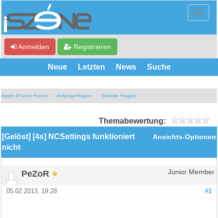
Anmelden
Registrieren
Neue
Letzten
News
Suche
Apple iPhone Forum
Anfängerfragen
Gelöste Fragen
Themabewertung:
[Gelöst] [4s] NCSettings funktioniert
Ansichts-Optionen
nicht
PeZoR
Junior Member
05.02.2013, 19:28
#1