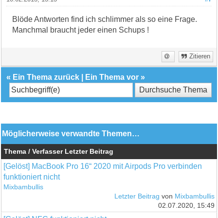
Blöde Antworten find ich schlimmer als so eine Frage.
Manchmal braucht jeder einen Schups !
Zitieren
«
Ein Thema zurück
|
Ein Thema vor
»
Möglicherweise verwandte Themen…
Thema / Verfasser
Letzter Beitrag
[Gelöst] MacBook Pro 16“ 2020 mit Airpods Pro verbinden
funktioniert nicht
Mixbambullis
Letzter Beitrag
von
Mixbambullis
02.07.2020, 15:49