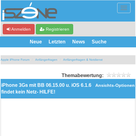
Anmelden
Registrieren
Neue
Letzten
News
Suche
Apple iPhone Forum
Anfängerfragen
Anfängerfragen & Notdienst
Themabewertung:
iPhone 3Gs mit BB 06.15.00 u. iOS 6.1.6
Ansichts-Optionen
findet kein Netz- HILFE!