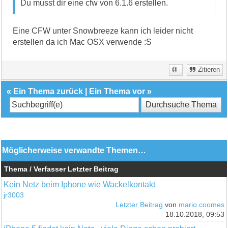
Du musst dir eine cfw von 6.1.6 erstellen.
Eine CFW unter Snowbreeze kann ich leider nicht
erstellen da ich Mac OSX verwende :S
Zitieren
«
Ein Thema zurück
|
Ein Thema vor
»
Möglicherweise verwandte Themen…
Thema / Verfasser
Letzter Beitrag
Kein Netz beim Iphone wie Wackelkontakt
jr3003
Letzter Beitrag
von
mario coomes
18.10.2018, 09:53