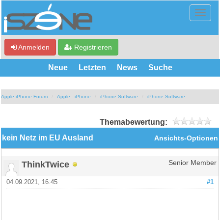
Anmelden
Registrieren
Neue
Letzten
News
Suche
Apple iPhone Forum
Apple - iPhone
iPhone Software
iPhone Software
Themabewertung:
kein Netz im EU Ausland
Ansichts-Optionen
ThinkTwice
Senior Member
04.09.2021, 16:45
#1