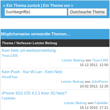
«
Ein Thema zurück
|
Ein Thema vor
»
Möglicherweise verwandte Themen…
Thema / Verfasser
Letzter Beitrag
Kein Netz um werkseinstellung
Tinac1305
Letzter Beitrag
von
Tinac1305
15.12.2012, 12:50
Kein Push - Nur W-Lan - Kein Netz
HoodFlow
Letzter Beitrag
von
JohnPorno
10.02.2012, 12:20
iPhone 3GS iOS 4.2.1 Kein 3G Netz?
Fabikiller
Letzter Beitrag
von
Fabikiller
18.12.2010, 17:21