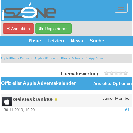
Anmelden
Registrieren
Neue
Letzten
News
Suche
Apple iPhone Forum
Apple - iPhone
iPhone Software
App Store
Themabewertung:
Offizieller Apple Adventskalender
Ansichts-Optionen
Geisteskrank89
Junior Member
30.11.2010, 16:20
#1