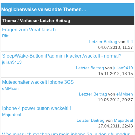
Möglicherweise verwandte Themen…
Thema / Verfasser
Letzter Beitrag
Fragen zum Vorabtausch
Rift
Letzter Beitrag
von
Rift
04.07.2013, 11:37
Sleep/Wake-Button iPad mini klackert/wackelt - normal?
julian9419
Letzter Beitrag
von
julian9419
15.11.2012, 18:15
Muteschalter wackelt Iphone 3GS
eMMsen
Letzter Beitrag
von
eMMsen
19.06.2012, 20:37
Iphone 4 power button wackelt!!!
Majordeal
Letzter Beitrag
von
Majordeal
27.04.2011, 22:43
Was muss ich machen um mein iphone 3g in den dfu modus