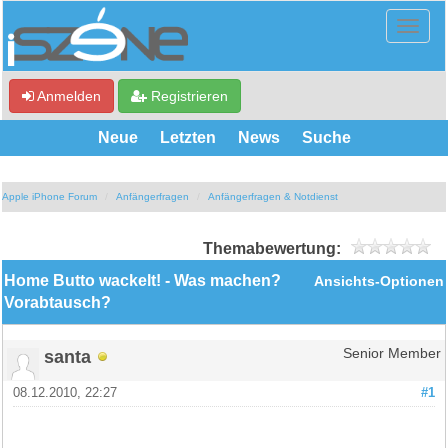
Anmelden
Registrieren
Neue
Letzten
News
Suche
Apple iPhone Forum
Anfängerfragen
Anfängerfragen & Notdienst
Themabewertung:
Home Butto wackelt! - Was machen?
Ansichts-Optionen
Vorabtausch?
santa
Senior Member
08.12.2010, 22:27
#1