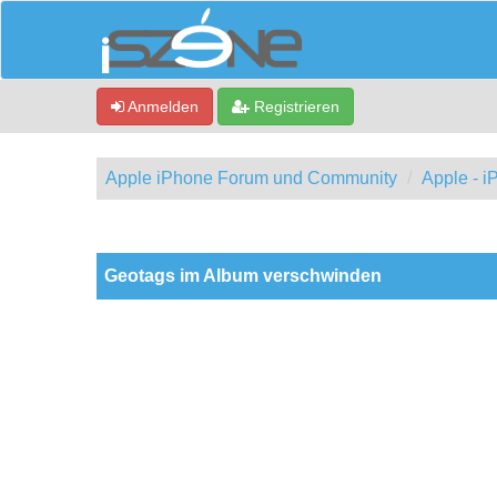
Anmelden
Registrieren
Apple iPhone Forum und Community
Apple - 
0 Bewertung(en) - 0 im Durchschnitt
1
2
3
4
5
Geotags im Album verschwinden