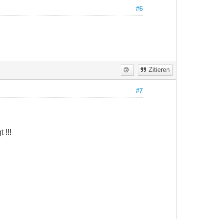
#6
Zitieren
#7
 !!!