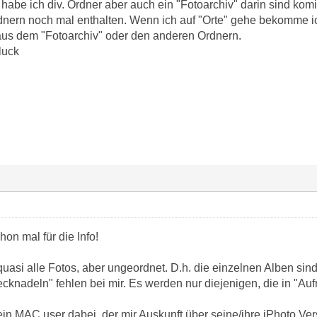
s habe ich div. Ordner aber auch ein "Fotoarchiv" darin sind ko
nern noch mal enthalten. Wenn ich auf "Orte" gehe bekomme i
aus dem "Fotoarchiv" oder den anderen Ordnern.
 luck
on mal für die Info!
uasi alle Fotos, aber ungeordnet. D.h. die einzelnen Alben sind 
ecknadeln" fehlen bei mir. Es werden nur diejenigen, die in "Au
h ein MAC user dabei, der mir Auskunft über seine/ihre iPhoto Ve