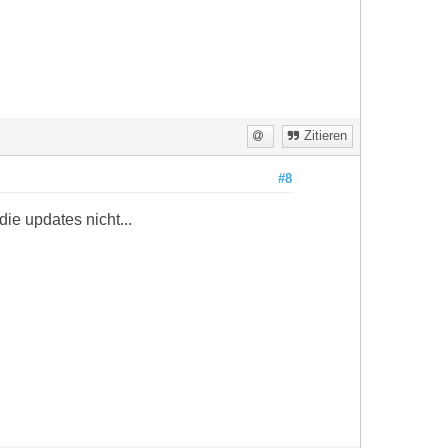
Zitieren
#8
ie updates nicht...