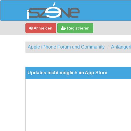
Anmelden
Registrieren
Apple iPhone Forum und Community
Anfänger
0 Bewertung(en) - 0 im Durchschnitt
1
2
3
4
5
Updates nicht möglich im App Store