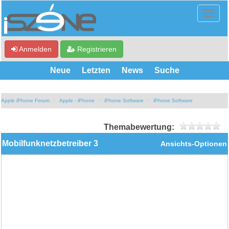
Anmelden
Registrieren
Neue
Letzten
News
Suche
Apple iPhone Forum
Apple - iPhone
iPhone Software
iPhone Software
Themabewertung:
Mobilfunknetzbetreiber 3
Ansichts-Optionen