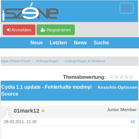
Anmelden
Registrieren
Neue
Letzten
News
Suche
Apple iPhone Forum
Anfängerfragen
Anfängerfragen & Notdienst
Themabewertung:
Cydia 1.1 update - Fehlerhafte modmyi
Ansichts-Optionen
Source
01mark12
Junior Member
28.03.2011, 21:18
#1