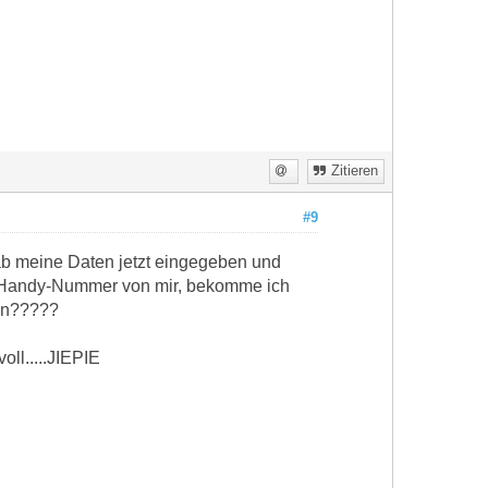
Zitieren
#9
 hab meine Daten jetzt eingegeben und
ne Handy-Nummer von mir, bekomme ich
ren?????
oll.....JIEPIE