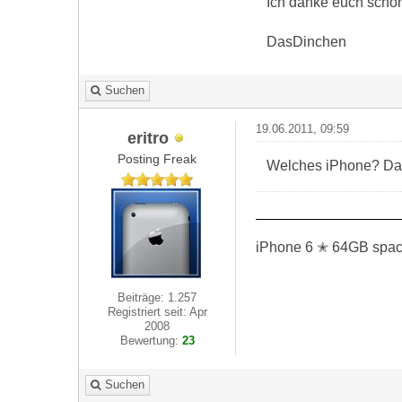
Ich danke euch schon 
DasDinchen
Suchen
19.06.2011, 09:59
eritro
Posting Freak
Welches iPhone? Das 
iPhone 6 ✭ 64GB space
Beiträge: 1.257
Registriert seit: Apr
2008
Bewertung:
23
Suchen