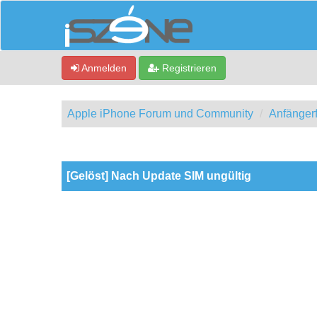
Anmelden
Registrieren
Apple iPhone Forum und Community
Anfänger
0 Bewertung(en) - 0 im Durchschnitt
1
2
3
4
5
[Gelöst] Nach Update SIM ungültig