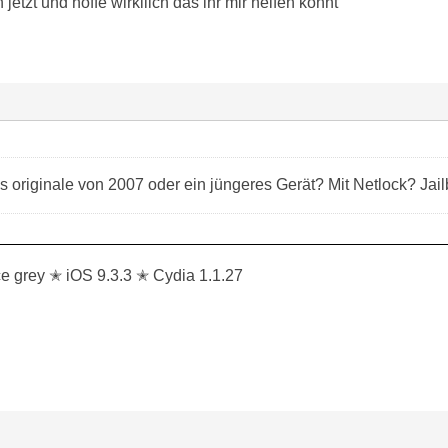
jetzt und hoffe wirkllich das ihr mir helfen könnt
originale von 2007 oder ein jüngeres Gerät? Mit Netlock? Ja
 grey ✭ iOS 9.3.3 ✭ Cydia 1.1.27