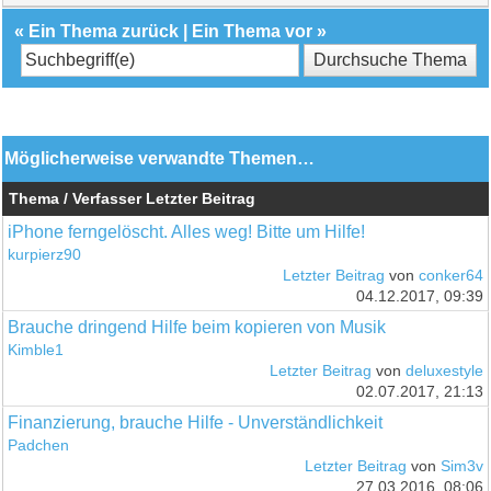
«
Ein Thema zurück
|
Ein Thema vor
»
Möglicherweise verwandte Themen…
Thema / Verfasser
Letzter Beitrag
iPhone ferngelöscht. Alles weg! Bitte um Hilfe!
kurpierz90
Letzter Beitrag
von
conker64
04.12.2017, 09:39
Brauche dringend Hilfe beim kopieren von Musik
Kimble1
Letzter Beitrag
von
deluxestyle
02.07.2017, 21:13
Finanzierung, brauche Hilfe - Unverständlichkeit
Padchen
Letzter Beitrag
von
Sim3v
27.03.2016, 08:06