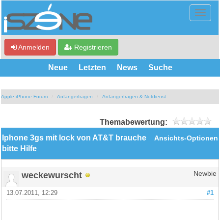
Anmelden
Registrieren
Neue
Letzten
News
Suche
Apple iPhone Forum
Anfängerfragen
Anfängerfragen & Notdienst
Themabewertung:
Iphone 3gs mit lock von AT&T brauche
Ansichts-Optionen
bitte Hilfe
weckewurscht
Newbie
13.07.2011, 12:29
#1