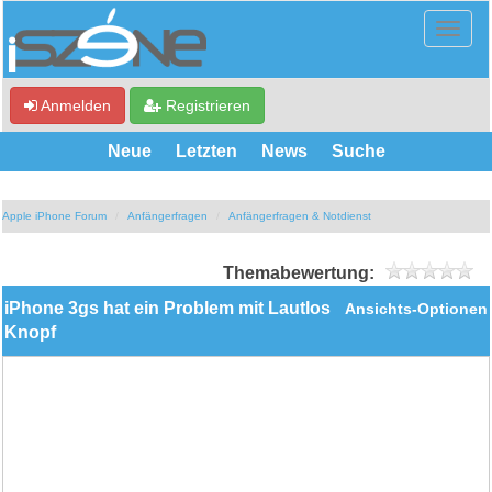
Anmelden
Registrieren
Neue
Letzten
News
Suche
Apple iPhone Forum
Anfängerfragen
Anfängerfragen & Notdienst
Themabewertung:
iPhone 3gs hat ein Problem mit Lautlos
Ansichts-Optionen
Knopf