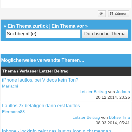
Zitieren
«
Ein Thema zurück
|
Ein Thema vor
»
Möglicherweise verwandte Themen…
Thema / Verfasser
Letzter Beitrag
iPhone lautlos, bei Videos kein Ton?
Mariachi
Letzter Beitrag
von
Jodaun
20.12.2014, 20:25
Lautlos 2x betätigen dann erst lautlos
Eiermann83
Letzter Beitrag
von
Böhse Tina
08.03.2014, 05:41
iphone - lockinfo zeigt das lautlos icon nicht mehr an