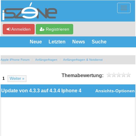
Anmelden
Registrieren
Neue
Letzten
News
Suche
Apple iPhone Forum
Anfängerfragen
Anfängerfragen & Notdienst
Themabewertung:
1
Weiter »
Update von 4.3.3 auf 4.3.4 Iphone 4
Ansichts-Optionen