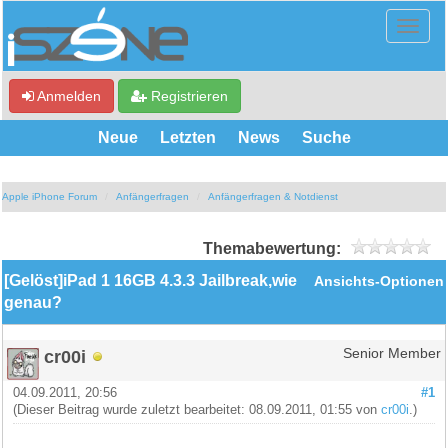
Anmelden
Registrieren
Neue
Letzten
News
Suche
Apple iPhone Forum
Anfängerfragen
Anfängerfragen & Notdienst
Themabewertung:
[Gelöst]iPad 1 16GB 4.3.3 Jailbreak,wie
Ansichts-Optionen
genau?
cr00i
Senior Member
04.09.2011, 20:56
#1
(Dieser Beitrag wurde zuletzt bearbeitet: 08.09.2011, 01:55 von
cr00i
.)