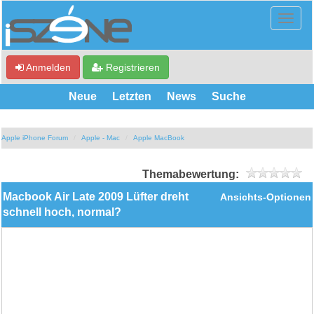
Anmelden
Registrieren
Neue
Letzten
News
Suche
Apple iPhone Forum
Apple - Mac
Apple MacBook
Themabewertung:
Macbook Air Late 2009 Lüfter dreht
Ansichts-Optionen
schnell hoch, normal?