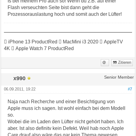
Is bei meinem Pro auch so! Wenn du z.B. auf einer
Flash verseuchten Seite bist dann geht die
Prozessorauslastung hoch und somit auch der Lüfter!
 iPhone 13 ProductRed  MacMini i3 2020  AppleTV
4K  Apple Watch 7 ProductRed
Zitieren
x990
Senior Member
06.09.2011, 19:22
#7
Naja nach Recherche und einer Besichtigung von
Apple muss ich sagen. Ist wohl einfach bei dem Modell
so.
Wobei die im Laden den Lüfter nicht gehört haben. Ich
aber. Ist also definitv kein Defekt. Weil hab noch Apple
Care drauf also wäre das gar kein Thema gewesen.