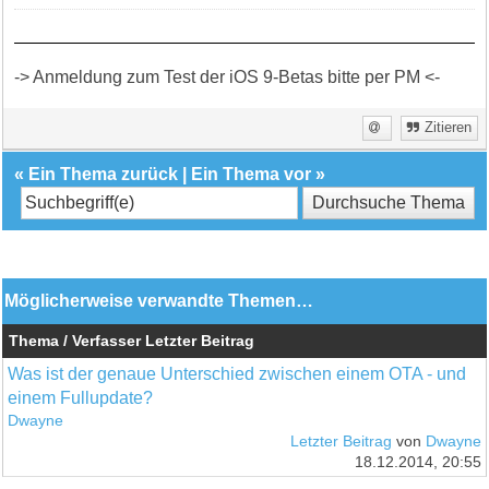
-> Anmeldung zum Test der iOS 9-Betas bitte per PM <-
Zitieren
«
Ein Thema zurück
|
Ein Thema vor
»
Möglicherweise verwandte Themen…
Thema / Verfasser
Letzter Beitrag
Was ist der genaue Unterschied zwischen einem OTA - und
einem Fullupdate?
Dwayne
Letzter Beitrag
von
Dwayne
18.12.2014, 20:55