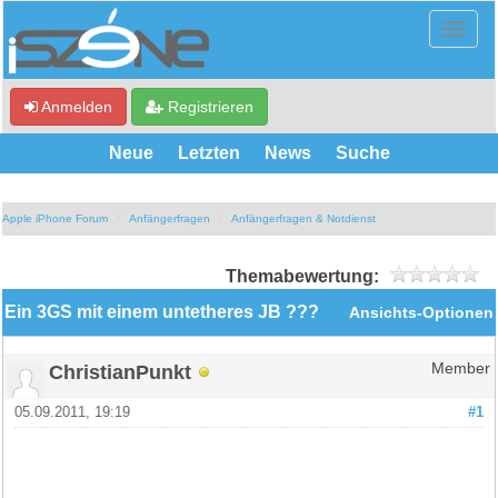
Anmelden
Registrieren
Neue
Letzten
News
Suche
Apple iPhone Forum
Anfängerfragen
Anfängerfragen & Notdienst
Themabewertung:
Ein 3GS mit einem untetheres JB ???
Ansichts-Optionen
ChristianPunkt
Member
05.09.2011, 19:19
#1