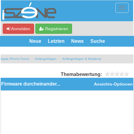
Anmelden
Registrieren
Neue
Letzten
News
Suche
Apple iPhone Forum
Anfängerfragen
Anfängerfragen & Notdienst
Themabewertung:
Firmware durcheinander...
Ansichts-Optionen