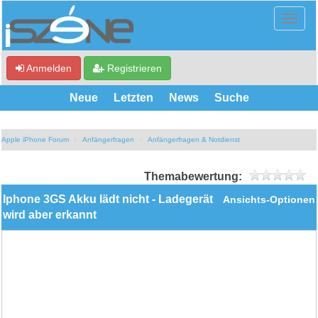
Anmelden
Registrieren
Neue
Letzten
News
Suche
Apple iPhone Forum
Anfängerfragen
Anfängerfragen & Notdienst
Themabewertung:
Iphone 3GS Akku lädt nicht - Ladegerät
Ansichts-Optionen
wird aber erkannt