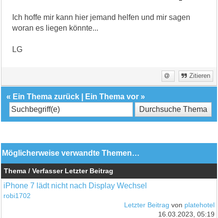
Ich hoffe mir kann hier jemand helfen und mir sagen
woran es liegen könnte...
LG
Zitieren
«
Ein Thema zurück
|
Ein Thema vor
»
Möglicherweise verwandte Themen…
Thema / Verfasser
Letzter Beitrag
iPhone 7 lädt nicht nach Display Wechsel
robi1702
Letzter Beitrag
von
platehotel
16.03.2023, 05:19