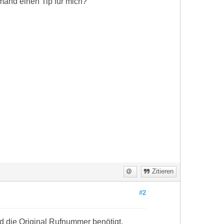
emand einen Tip für mich?
Zitieren
#2
rd die Original Rufnummer benötigt,