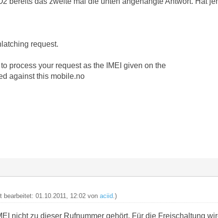
 O2 bereits das zweite mal die unten angehängte Antwort. Hat j
latching request.
to process your request as the IMEI given on the
ed against this mobile.no
zt bearbeitet: 01.10.2011, 12:02 von
aciid
.)
MEI nicht zu dieser Rufnummer gehört. Für die Freischaltung wi