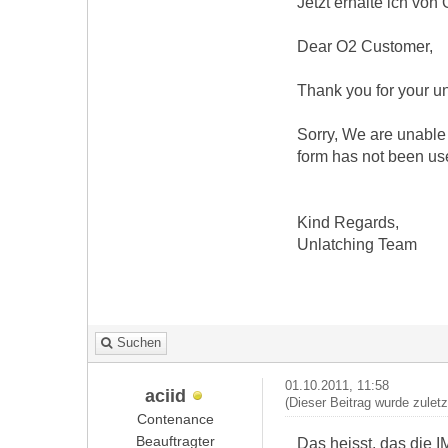
Jetzt erhalte ich von
Dear O2 Customer,
Thank you for your un
Sorry, We are unable 
form has not been us
Kind Regards,
Unlatching Team
Suchen
01.10.2011, 11:58
aciid
(Dieser Beitrag wurde zulet
Contenance
Beauftragter
Das heisst, das die I