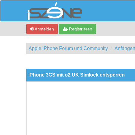
Anmelden
Registrieren
Apple iPhone Forum und Community
Anfänger
0 Bewertung(en) - 0 im Durchschnitt
1
2
3
4
5
iPhone 3GS mit o2 UK Simlock entsperren