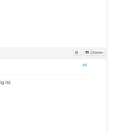
Zitieren
#4
g ist.