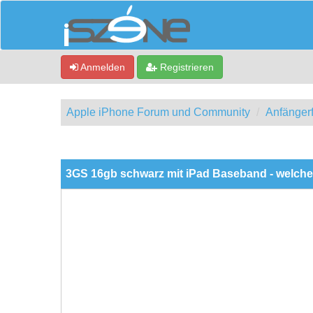
Anmelden
Registrieren
Apple iPhone Forum und Community
Anfänger
0 Bewertung(en) - 0 im Durchschnitt
1
2
3
4
5
3GS 16gb schwarz mit iPad Baseband - welch