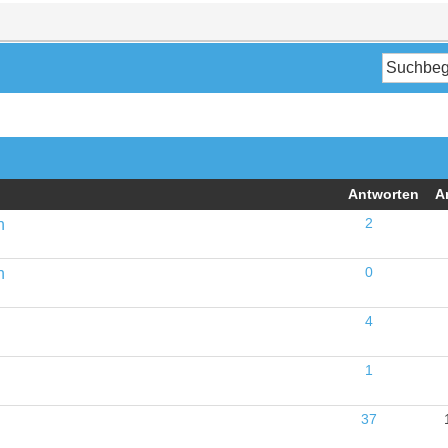
Antworten
A
n
2
n
0
4
1
37