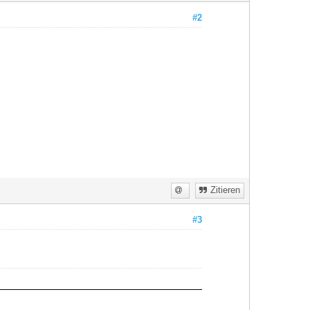
#2
Zitieren
#3