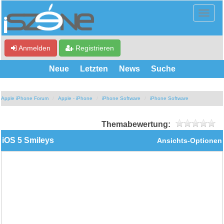
Anmelden
Registrieren
Neue
Letzten
News
Suche
Apple iPhone Forum
Apple - iPhone
iPhone Software
iPhone Software
Themabewertung:
iOS 5 Smileys
Ansichts-Optionen