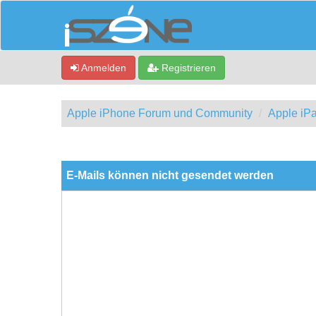
Anmelden
Registrieren
Apple iPhone Forum und Community
Apple iP
0 Bewertung(en) - 0 im Durchschnitt
1
2
3
4
5
E-Mails können nicht gesendet werden