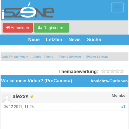
Anmelden
Registrieren
Neue
Letzten
News
Suche
Apple iPhone Forum
Apple - iPhone
iPhone Software
iPhone Software
Themabewertung:
Wo ist mein Video? (ProCamera)
Ansichts-Optionen
alexxs
Member
05.12.2011, 11:25
#1