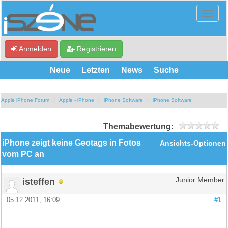
Anmelden
Registrieren
Neue
Letzten
News
Suche
Apple iPhone Forum
Apple - iPhone
iPhone Software
iPhone Software
Themabewertung:
iPhone zeigt keine Geotags in Fotos
Ansichts-Optionen
vom PC an
isteffen
Junior Member
05.12.2011, 16:09
#1