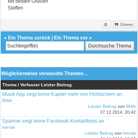
Mit besten Grüßen
Steffen
Zitieren
«
Ein Thema zurück
|
Ein Thema vor
»
Möglicherweise verwandte Themen…
Thema / Verfasser
Letzter Beitrag
Musik App zeigt keine Kapitel mehr von Hörbüchern an.
BNils
Letzter Beitrag
von
BNils
27.12.2014, 20:42
Sparrow zeigt keine Facebook-Kontaktfotos an
herrde
Letzter Beitrag
von
herrde