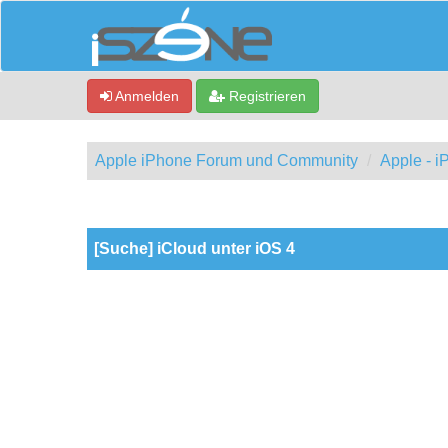
Anmelden
Registrieren
Apple iPhone Forum und Community
Apple - 
0 Bewertung(en) - 0 im Durchschnitt
1
2
3
4
5
[Suche] iCloud unter iOS 4