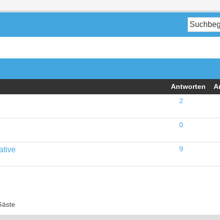
Antworten
A
2
0
ative
9
Gäste