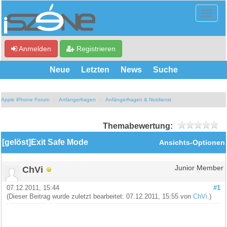
Anmelden
Registrieren
Neue
Letzten
News
Suche
Apple iPhone Forum
Anfängerfragen
Anfängerfragen & Notdienst
Themabewertung:
[gelöst]Exit Safe Mode
Ansichts-Optionen
ChVi
Junior Member
07.12.2011, 15:44
#1
(Dieser Beitrag wurde zuletzt bearbeitet: 07.12.2011, 15:55 von
ChVi
.)