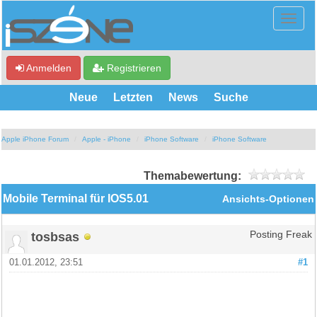
Anmelden
Registrieren
Neue
Letzten
News
Suche
Apple iPhone Forum
Apple - iPhone
iPhone Software
iPhone Software
Themabewertung:
Mobile Terminal für IOS5.01
Ansichts-Optionen
tosbsas
Posting Freak
01.01.2012, 23:51
#1