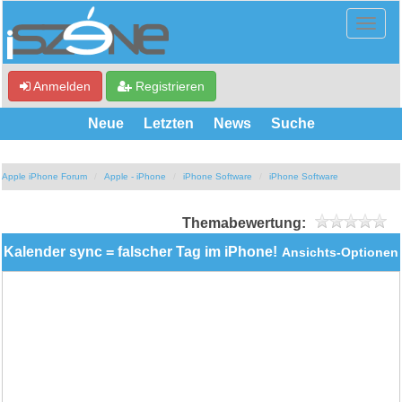
Anmelden
Registrieren
Neue
Letzten
News
Suche
Apple iPhone Forum
Apple - iPhone
iPhone Software
iPhone Software
Themabewertung:
Kalender sync = falscher Tag im iPhone!
Ansichts-Optionen