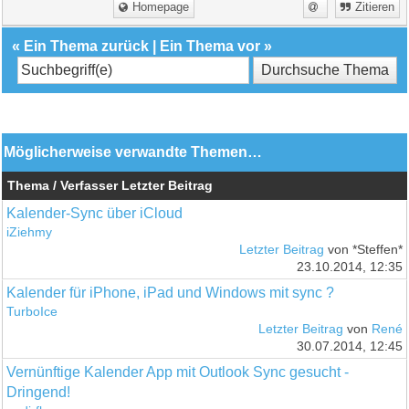
Homepage
Zitieren
«
Ein Thema zurück
|
Ein Thema vor
»
Möglicherweise verwandte Themen…
Thema / Verfasser
Letzter Beitrag
Kalender-Sync über iCloud
iZiehmy
Letzter Beitrag
von *Steffen*
23.10.2014, 12:35
Kalender für iPhone, iPad und Windows mit sync ?
TurboIce
Letzter Beitrag
von
René
30.07.2014, 12:45
Vernünftige Kalender App mit Outlook Sync gesucht -
Dringend!