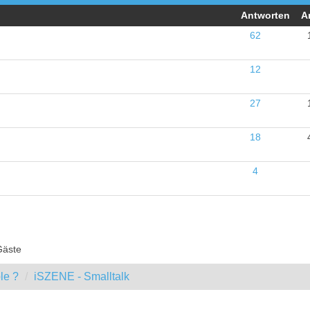
Antworten
A
62
12
27
18
4
Gäste
le ?
iSZENE - Smalltalk