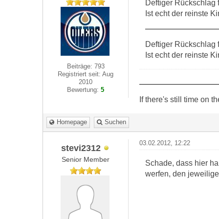
Deftiger Rückschlag f
Ist echt der reinste K
Deftiger Rückschlag f
Ist echt der reinste K
Beiträge: 793
Registriert seit: Aug
2010
Bewertung:
5
If there's still time on
Homepage
Suchen
03.02.2012, 12:22
stevi2312
Senior Member
Schade, dass hier ha
werfen, den jeweilig