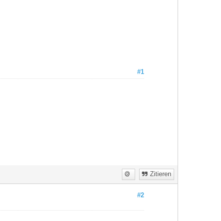
#1
Zitieren
#2