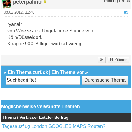
peterpalino
Posting Freak
08.02.2012, 12:46
#9
ryanair.
von Weeze aus. Ungefähr ne Stunde von
Köln/Düsseldorf.
Knappe 90€. Billiger wird schwierig.
Zitieren
«
Ein Thema zurück
|
Ein Thema vor
»
Möglicherweise verwandte Themen…
Thema / Verfasser
Letzter Beitrag
Tagesausflug London GOOGLES MAPS Routen?