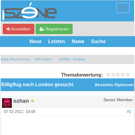
Anmelden
Registrieren
Neue
Letzten
News
Suche
Apple iPhone Forum
Nicht Apple ?
iSZENE - Smalltalk
Themabewertung:
Billigflug nach London gesucht
Ansichts-Optionen
ozhan
Senior Member
07.02.2012, 18:08
#1