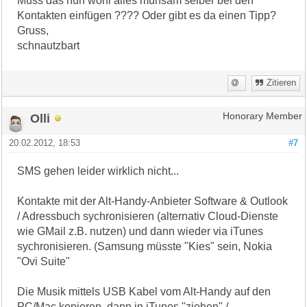
Muss das nun wohl alles mühsam selber bei den
Kontakten einfügen ???? Oder gibt es da einen Tipp?
Gruss,
schnautzbart
Zitieren
Olli
Honorary Member
20.02.2012, 18:53
#7
SMS gehen leider wirklich nicht...
Kontakte mit der Alt-Handy-Anbieter Software & Outlook
/ Adressbuch sychronisieren (alternativ Cloud-Dienste
wie GMail z.B. nutzen) und dann wieder via iTunes
sychronisieren. (Samsung müsste "Kies" sein, Nokia
"Ovi Suite"
Die Musik mittels USB Kabel vom Alt-Handy auf den
PC/Mac kopieren, dann in iTunes "ziehen" /