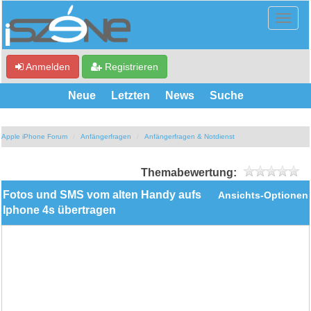
Anmelden
Registrieren
Neue
Letzten
News
Suche
Apple iPhone Forum
Anfängerfragen
Anfängerfragen & Notdienst
Themabewertung:
Fotos und SMS vom alten Handy aufs
Ansichts-Optionen
Iphone 4s übertragen