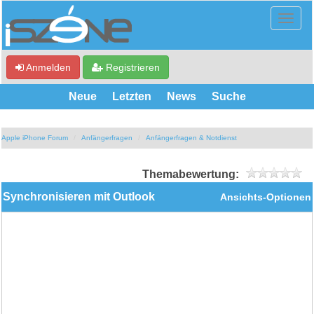
Anmelden
Registrieren
Neue
Letzten
News
Suche
Apple iPhone Forum
Anfängerfragen
Anfängerfragen & Notdienst
Themabewertung:
Synchronisieren mit Outlook
Ansichts-Optionen