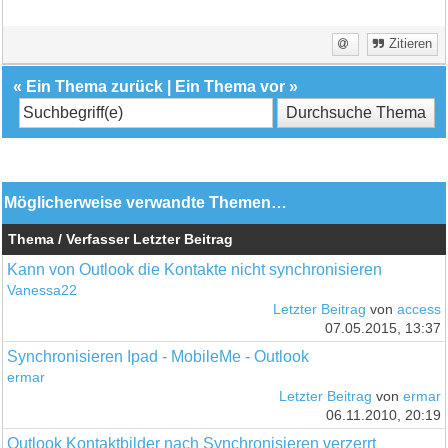
Zitieren
«
Ein Thema zurück
|
Ein Thema vor
»
Möglicherweise verwandte Themen…
Thema / Verfasser
Letzter Beitrag
Kann von Outlook die Kontakte nicht synchronisieren
Vanessa22
Letzter Beitrag
von
access
07.05.2015, 13:37
Synchronisieren Ipad - MobileMe - Outlook
ermar
Letzter Beitrag
von
ermar
06.11.2010, 20:19
Outlook Kontaktbilder nach Synchronisieren verzerrt