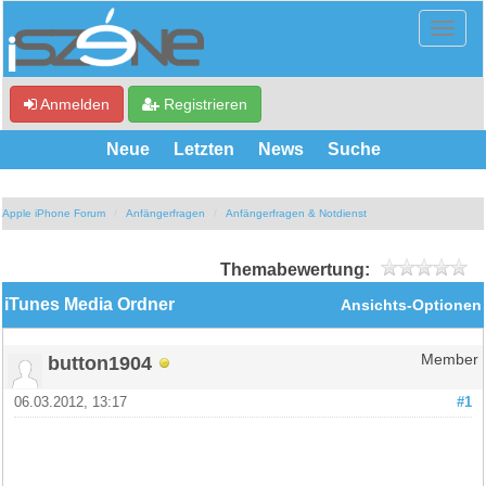
Anmelden
Registrieren
Neue
Letzten
News
Suche
Apple iPhone Forum
Anfängerfragen
Anfängerfragen & Notdienst
Themabewertung:
iTunes Media Ordner
Ansichts-Optionen
button1904
Member
06.03.2012, 13:17
#1