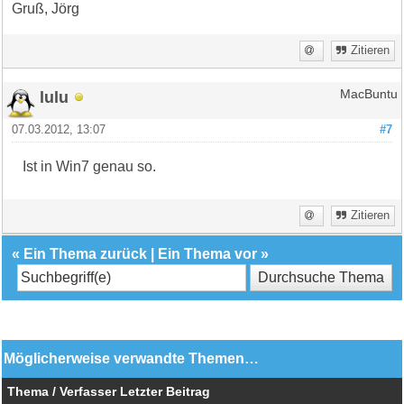
Gruß, Jörg
Zitieren
lulu
MacBuntu
07.03.2012, 13:07
#7
Ist in Win7 genau so.
Zitieren
«
Ein Thema zurück
|
Ein Thema vor
»
Möglicherweise verwandte Themen…
Thema / Verfasser
Letzter Beitrag