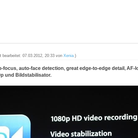
zt bearbeitet: 07.03.2012, 20:33 von
Xenia
.)
-focus, auto-face detection, great edge-to-edge detail, AF
 und Bildstabilisator.