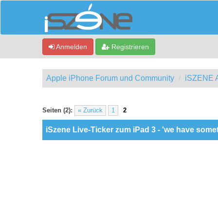
Anmelden
Registrieren
Apple iPhone Forum und Community
iSZENE A
3 Bewertung(en) - 4.67 im Durchschnitt
1
2
3
4
5
Seiten (2):
« Zurück
1
2
iSzene Live-Ticker zum iPad 3 - 'we have somet