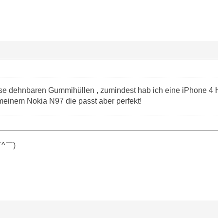
ese dehnbaren Gummihüllen , zumindest hab ich eine iPhone 4 
meinem Nokia N97 die passt aber perfekt!
 (￣^￣)ゞ