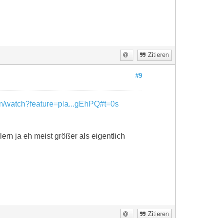
Zitieren
#9
m/watch?feature=pla...gEhPQ#t=0s
ern ja eh meist größer als eigentlich
Zitieren