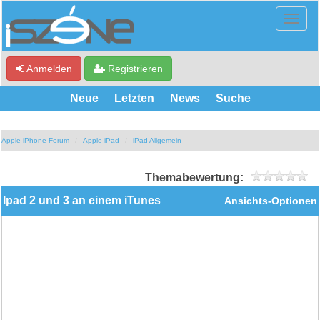
Anmelden
Registrieren
Neue
Letzten
News
Suche
Apple iPhone Forum
Apple iPad
iPad Allgemein
Themabewertung:
Ipad 2 und 3 an einem iTunes
Ansichts-Optionen