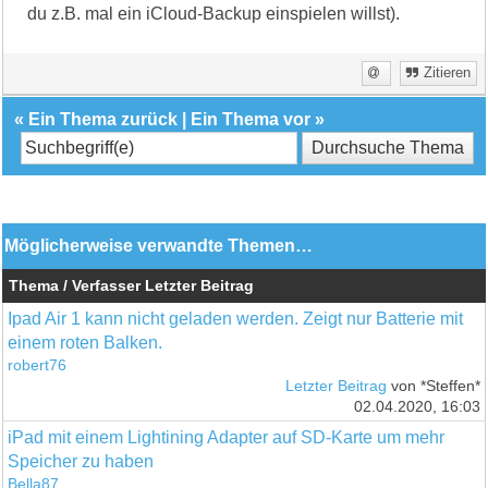
du z.B. mal ein iCloud-Backup einspielen willst).
Zitieren
«
Ein Thema zurück
|
Ein Thema vor
»
Möglicherweise verwandte Themen…
Thema / Verfasser
Letzter Beitrag
Ipad Air 1 kann nicht geladen werden. Zeigt nur Batterie mit
einem roten Balken.
robert76
Letzter Beitrag
von *Steffen*
02.04.2020, 16:03
iPad mit einem Lightining Adapter auf SD-Karte um mehr
Speicher zu haben
Bella87